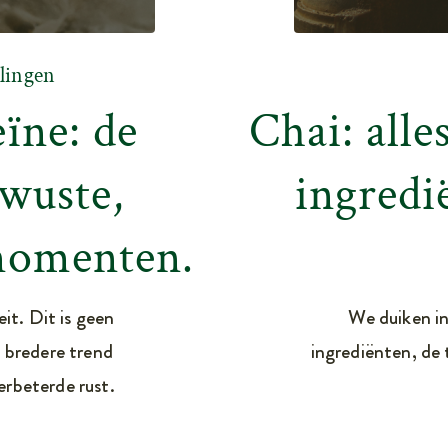
lingen
ïne: de
Chai: alle
wuste,
ingredi
momenten.
it. Dit is geen
We duiken in
n bredere trend
ingrediënten, de 
erbeterde rust.