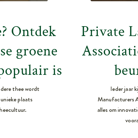
e? Ontdek
Private 
se groene
Associati
populair is
beu
ndere thee wordt
Ieder jaar k
unieke plaats
Manufacturers A
heecultuur.
alles om innovati
voor